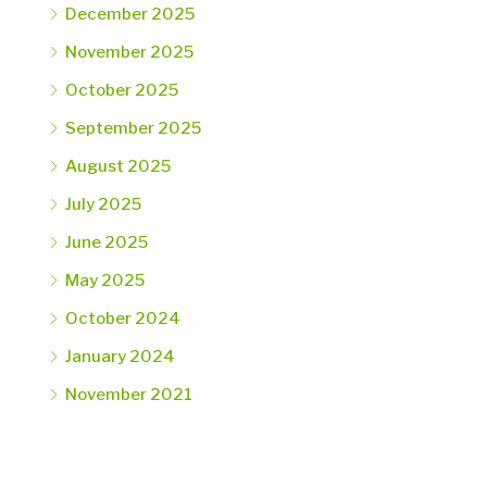
December 2025
November 2025
October 2025
September 2025
August 2025
July 2025
June 2025
May 2025
October 2024
January 2024
November 2021