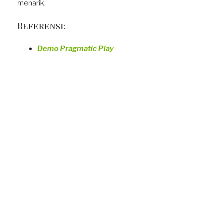
menarik.
Referensi:
Demo Pragmatic Play